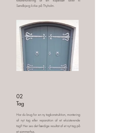
totalrenovering af en kapeldør lavet til
Søndbjerg kirke på Thyholm.
02
Tag
Har du brug for en ny tagkonstruktion, montering
af nyt tag eller reparation af et eksisterende
tag? Her ses det færdige resultat af et nyt tag på
et sommerhus.