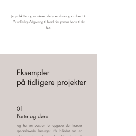
Jeg udskifter og monterer alle typer døre og vinduer. Du
får udførlig rådgivning til hvad der passer bedst til dit
hus.
Eksempler
på tidligere projekter
01
Porte og døre
Jeg har en passion for opgaver der kræver
speciallavede løsninger. På billedet ses en